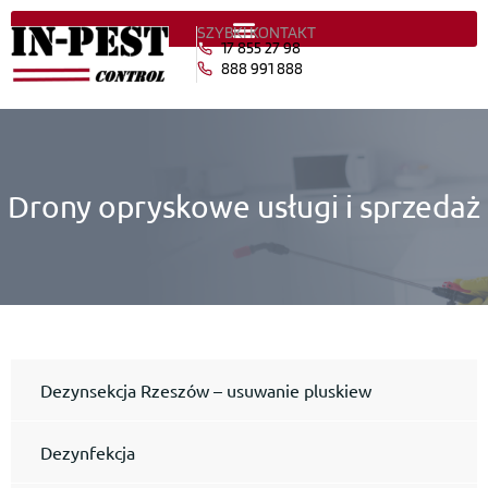
SZYBKI KONTAKT
17 855 27 98
888 991 888
Drony opryskowe usługi i sprzedaż
Dezynsekcja Rzeszów – usuwanie pluskiew
Dezynfekcja