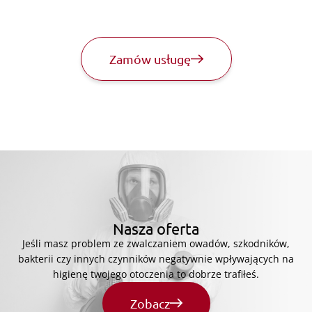
Zamów usługę
Nasza oferta
Jeśli masz problem ze zwalczaniem owadów, szkodników,
bakterii czy innych czynników negatywnie wpływających na
higienę twojego otoczenia to dobrze trafiłeś.
Zobacz