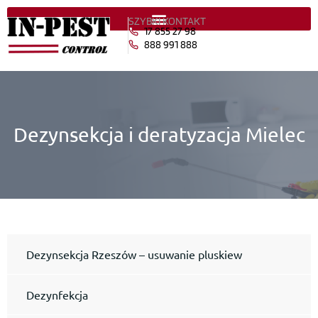
SZYBKI KONTAKT
17 855 27 98
888 991 888
Dezynsekcja i deratyzacja Mielec
Dezynsekcja Rzeszów – usuwanie pluskiew
Dezynfekcja