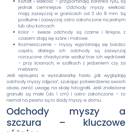
Kształt i wielkość – przypominają ziarenka ryżu, są
jednak ciemniejsze. Odchody myszy wielkość
mają zazwyczaj w granicach od 3 do 8 mm. Są
podłużne i zazwyczaj ostro zakończone na jednym
lub obu końcach.
Kolor – świeże odchody są czarne i lśniące, z
czasem stają się szare i matowe.
Rozmieszczenie – myszy wypróżniają się bardzo
często, dlatego ich odchody są zazwyczaj
rozrzucone chaotycznie wzdłuż tras ich wędrówek
– przy ścianach, w szafkach z jedzeniem czy za
meblami.
Jeśli wpisujesz w wyszukiwarkę hasło „jak wyglądają
odchody myszy zdjęcia”, szukając potwierdzenia swoich
obaw, zwróć uwagę na skalę fotografii. Jeśli znalezione
granulki są małe (do 1 cm) i ostro zakończone – to
niemal na pewno są to ślady myszy w domu.
Odchody myszy a
szczura – kluczowe