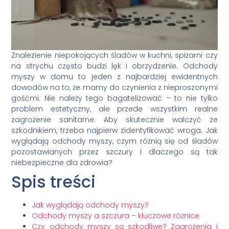
Znalezienie niepokojących śladów w kuchni, spiżarni czy
na strychu często budzi lęk i obrzydzenie. Odchody
myszy w domu to jeden z najbardziej ewidentnych
dowodów na to, że mamy do czynienia z nieproszonymi
gośćmi. Nie należy tego bagatelizować – to nie tylko
problem estetyczny, ale przede wszystkim realne
zagrożenie sanitarne. Aby skutecznie walczyć ze
szkodnikiem, trzeba najpierw zidentyfikować wroga. Jak
wyglądają odchody myszy, czym różnią się od śladów
pozostawianych przez szczury i dlaczego są tak
niebezpieczne dla zdrowia?
Spis treści
Jak wyglądają odchody myszy?
Odchody myszy a szczura – kluczowe różnice
Czy odchody myszy są szkodliwe? Zagrożenia i