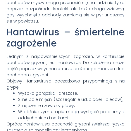
odchodów myszy mogą przenosić się na ludzi nie tylko
poprzez bezpośredni kontakt, ale także drogą wziewną,
gdy wyschnięte odchody zamienią się w pył unoszący
się w powietrzu.
Hantawirus – śmiertelne
zagrożenie
Jednym z najpoważniejszych zagrożeń, w kontekście
odchodów gryzoni, jest hantawirus. Do zakażenia może
dojść poprzez wdychanie kurzu skażonego moczem lub
odchodami gryzoni.
Objawy Hantawirusa początkowo przypominają silną
grypę:
Wysoka gorączka i dreszcze,
Silne bóle mięśni (szczególnie ud, bioder i pleców),
Zmęczenie i zawroty głowy,
W późniejszym etapie mogą wystąpić problemy z
oddychaniem i nerkami.
Oprócz hantawirusa obecność gryzoni zwiększa ryzyko
zakażenia salmonellą czy leptospirozą.