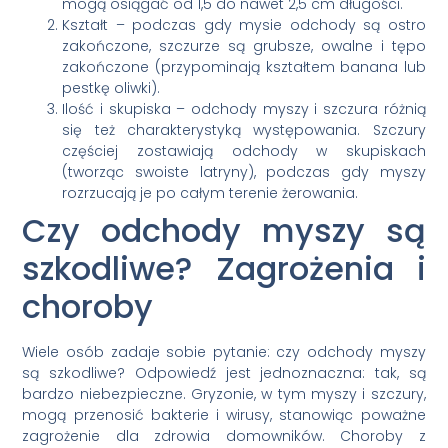
mogą osiągać od 1,5 do nawet 2,5 cm długości.
Kształt – podczas gdy mysie odchody są ostro
zakończone, szczurze są grubsze, owalne i tępo
zakończone (przypominają kształtem banana lub
pestkę oliwki).
Ilość i skupiska – odchody myszy i szczura różnią
się też charakterystyką występowania. Szczury
częściej zostawiają odchody w skupiskach
(tworząc swoiste latryny), podczas gdy myszy
rozrzucają je po całym terenie żerowania.
Czy odchody myszy są
szkodliwe? Zagrożenia i
choroby
Wiele osób zadaje sobie pytanie: czy odchody myszy
są szkodliwe? Odpowiedź jest jednoznaczna: tak, są
bardzo niebezpieczne. Gryzonie, w tym myszy i szczury,
mogą przenosić bakterie i wirusy, stanowiąc poważne
zagrożenie dla zdrowia domowników. Choroby z