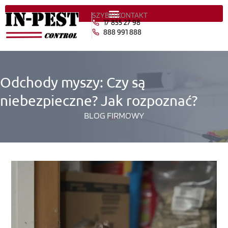
SZYBKI KONTAKT
17 855 27 98
888 991 888
Odchody myszy: Czy są
niebezpieczne? Jak rozpoznać?
BLOG FIRMOWY