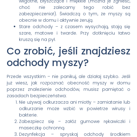
wilgotne, błyszczące i miękkie (można je zgnieść,
choć nie zalecamy tego robić bez
zabezpieczenia!). Świadczą o tym, że myszy są
obecnie w domu i aktywnie żerują.
Stare odchody – z czasem wysychają, stają się
szare, matowe i twarde. Przy dotknięciu łatwo
kruszą się na pył.
Co zrobić, jeśli znajdziesz
odchody myszy?
Przede wszystkim – nie panikuj, ale działaj szybko. Jeśli
już wiesz, jak rozpoznać obecność myszy w domu
poprzez znalezienie odchodów, musisz pamiętać o
zasadach bezpieczeństwa:
Nie używaj odkurzacza ani miotły – zamiatanie lub
odkurzanie może wzbić w powietrze wirusy i
bakterie.
Zabezpiecz się – załóż gumowe rękawiczki i
maseczkę ochronną.
Dezynfekcja – spryskaj odchody środkiem