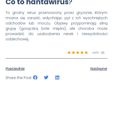
Co to hantawirus
?
To groźny wirus przenoszony przez gryzonie, którym
można się zarazić, wdychając pył z ich wyschniętych
odchodów lub moczu. Objawy przypominają silną
grypę (gorączka, bóle mięśni), ale choroba może
prowadzić do uszkodzenia nerek i niewydolności
oddechowej.
4.9/5 - (8)
Poprzednie
Następne
Share the Post: