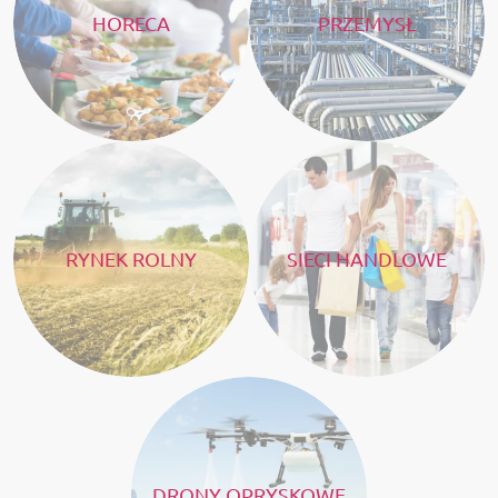
HORECA
PRZEMYSŁ
RYNEK ROLNY
SIECI HANDLOWE
DRONY OPRYSKOWE