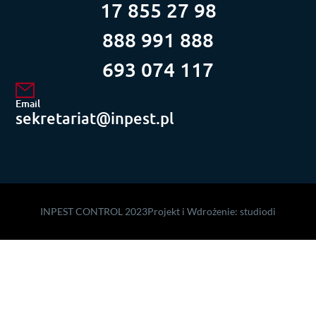
17 855 27 98
888 991 888
693 074 117
Email
sekretariat@inpest.pl
INPEST CONTROL 2023
Projekt i Wdrożenie:
studiodi