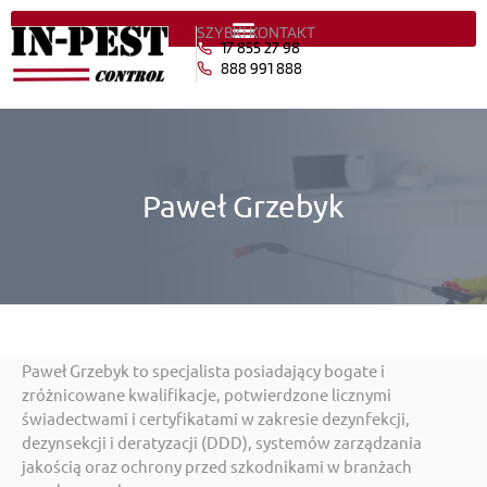
SZYBKI KONTAKT
17 855 27 98
888 991 888
Paweł Grzebyk
Paweł Grzebyk to specjalista posiadający bogate i
zróżnicowane kwalifikacje, potwierdzone licznymi
świadectwami i certyfikatami w zakresie dezynfekcji,
dezynsekcji i deratyzacji (DDD), systemów zarządzania
jakością oraz ochrony przed szkodnikami w branżach