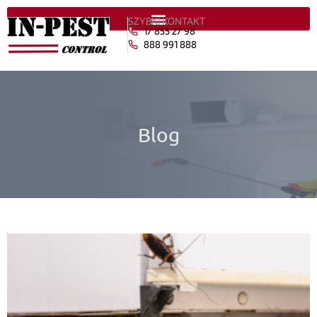
SZYBKI KONTAKT
17 855 27 98
888 991 888
Blog